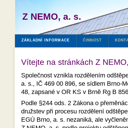
Z NEMO, a. s.
ZÁKLADNÍ INFORMACE
ČINNOST
KONT
Vítejte na stránkách Z NEMO,
Společnost vznikla rozdělením odštěp
a. s., IČ 469 00 896, se sídlem Brno-
48, zapsané v OR KS v Brně Rg B 856
Podle §244 ods. 2 Zákona o přeměnác
družstev při procesu rozdělení odštěp
EGÚ Brno, a. s. nezaniká, ale vyčleněn
Z NEMO, a. s. podle projektu odštěpení